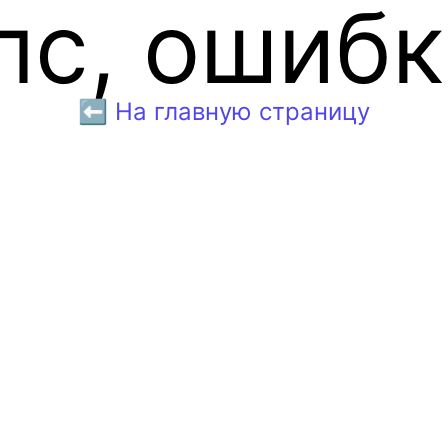
пс, ошибк
⬅️ На главную страницу