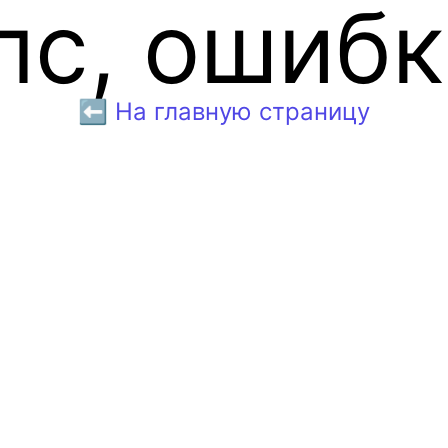
пс, ошибк
⬅️ На главную страницу