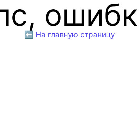
пс, ошибк
⬅️ На главную страницу