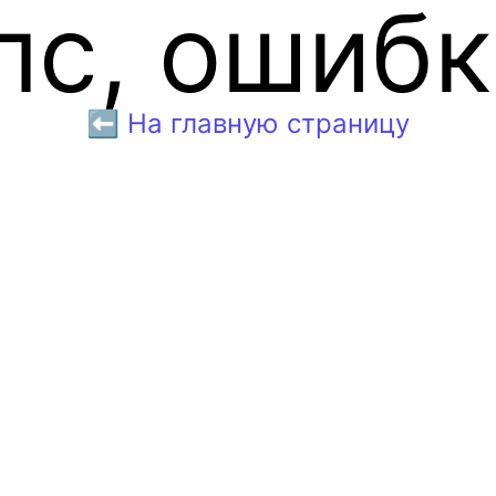
пс, ошибк
⬅️ На главную страницу