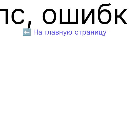
пс, ошибк
⬅️ На главную страницу