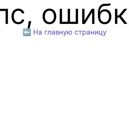
пс, ошибк
⬅️ На главную страницу