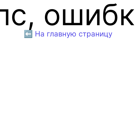
пс, ошибк
⬅️ На главную страницу