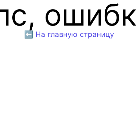
пс, ошибк
⬅️ На главную страницу