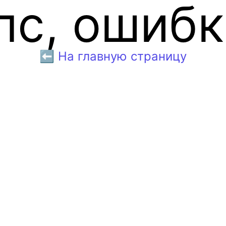
пс, ошибк
⬅️ На главную страницу