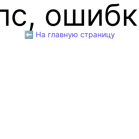
пс, ошибк
⬅️ На главную страницу