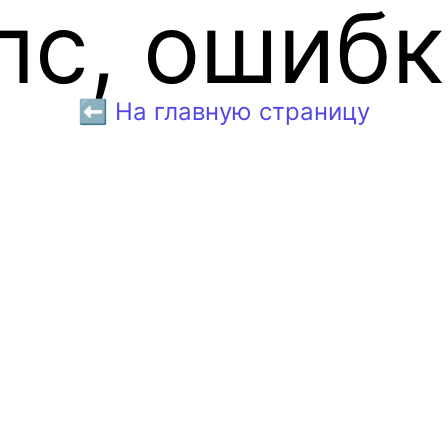
пс, ошибк
⬅️ На главную страницу