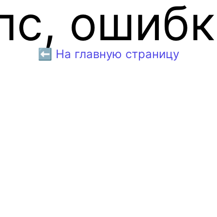
пс, ошибк
⬅️ На главную страницу