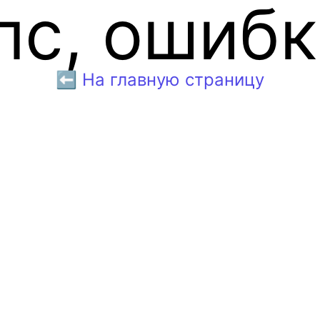
пс, ошибк
⬅️ На главную страницу