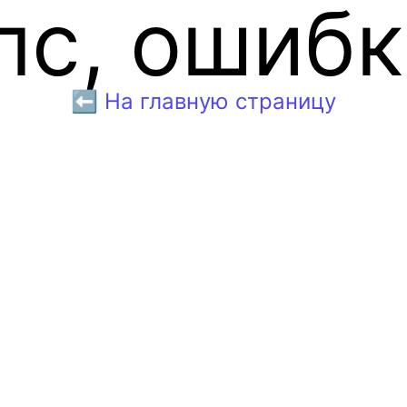
пс, ошибк
⬅️ На главную страницу