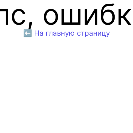
пс, ошибк
⬅️ На главную страницу