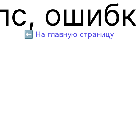
пс, ошибк
⬅️ На главную страницу