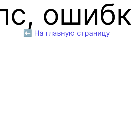
пс, ошибк
⬅️ На главную страницу