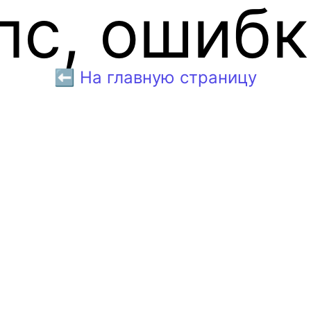
пс, ошибк
⬅️ На главную страницу