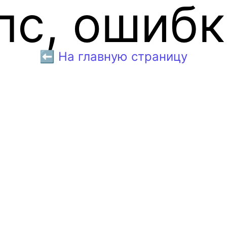
пс, ошибк
⬅️ На главную страницу