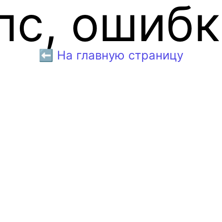
пс, ошибк
⬅️ На главную страницу