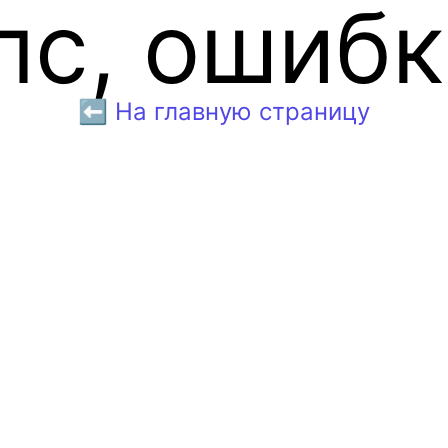
пс, ошибк
⬅️ На главную страницу