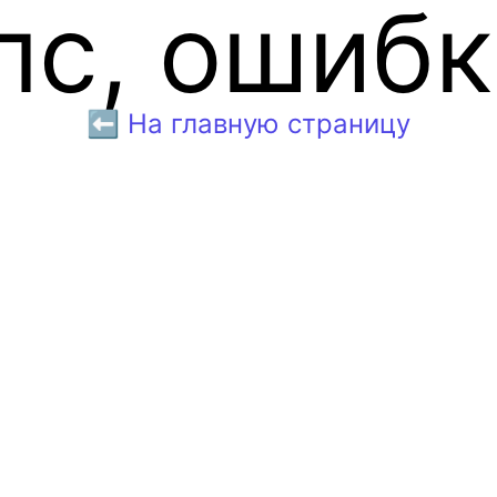
пс, ошибк
⬅️ На главную страницу