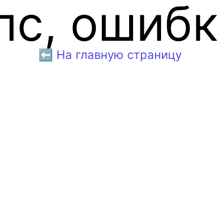
пс, ошибк
⬅️ На главную страницу