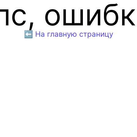
пс, ошибк
⬅️ На главную страницу