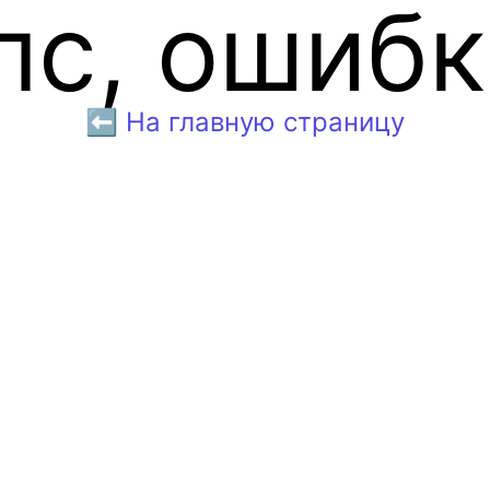
пс, ошибк
⬅️ На главную страницу