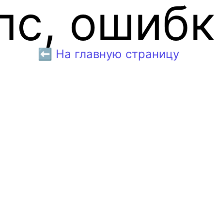
пс, ошибк
⬅️ На главную страницу