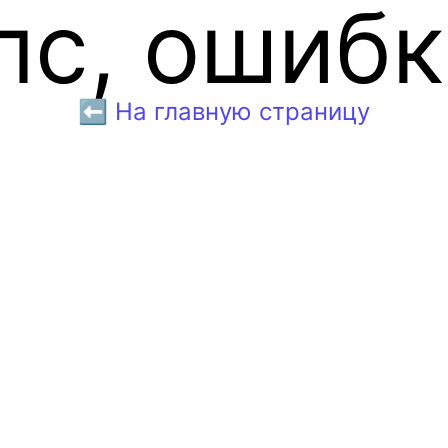
пс, ошибк
⬅️ На главную страницу