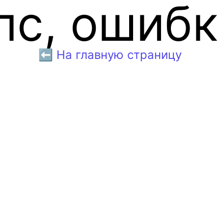
пс, ошибк
⬅️ На главную страницу