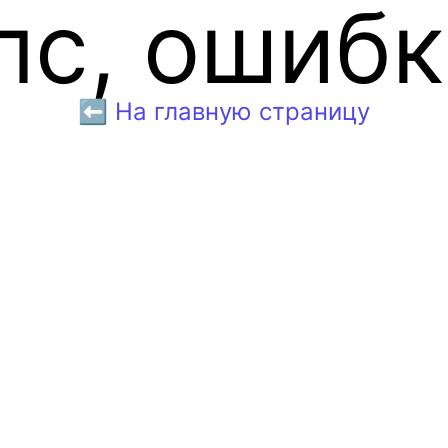
пс, ошибк
⬅️ На главную страницу