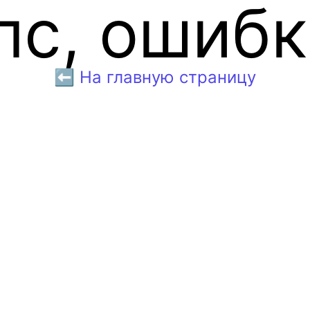
пс, ошибк
⬅️ На главную страницу