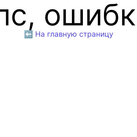
пс, ошибк
⬅️ На главную страницу