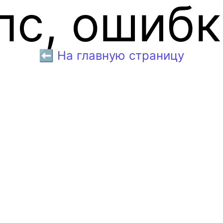
пс, ошибк
⬅️ На главную страницу