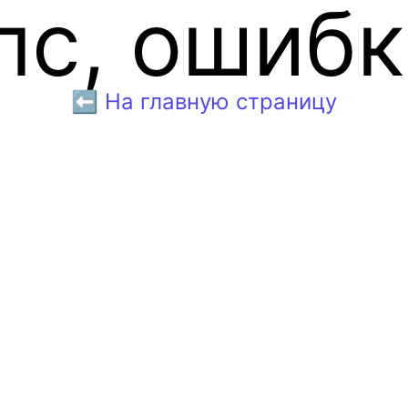
пс, ошибк
⬅️ На главную страницу