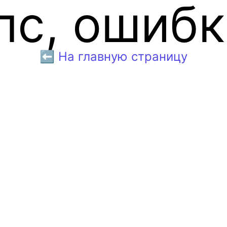
пс, ошибк
⬅️ На главную страницу