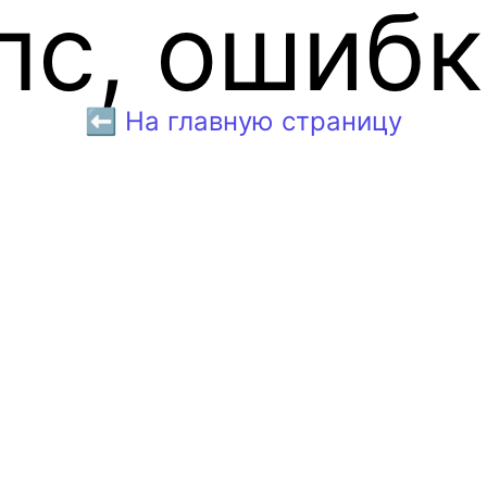
пс, ошибк
⬅️ На главную страницу