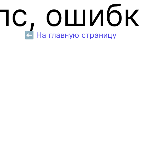
пс, ошибк
⬅️ На главную страницу