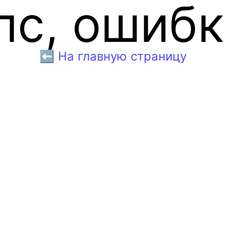
пс, ошибк
⬅️ На главную страницу