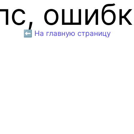
пс, ошибк
⬅️ На главную страницу