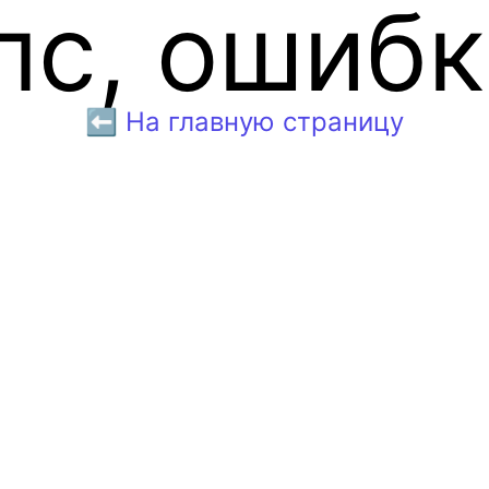
пс, ошибк
⬅️ На главную страницу