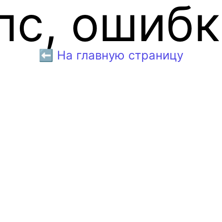
пс, ошибк
⬅️ На главную страницу