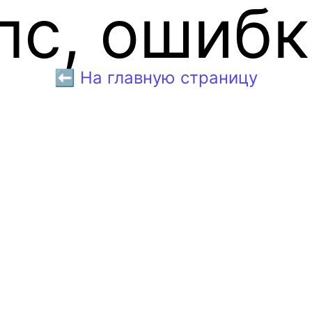
пс, ошибк
⬅️ На главную страницу