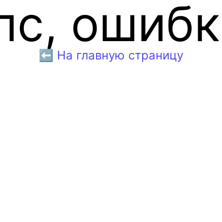
пс, ошибк
⬅️ На главную страницу