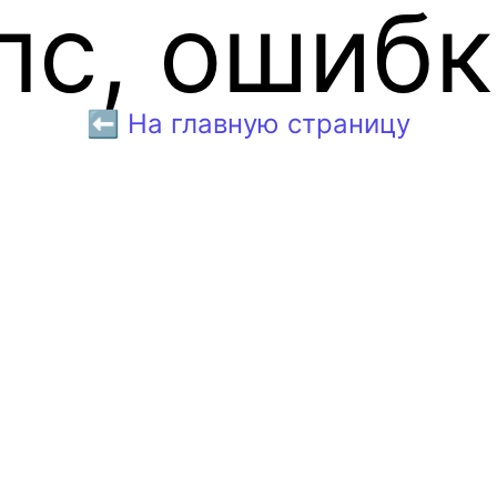
пс, ошибк
⬅️ На главную страницу