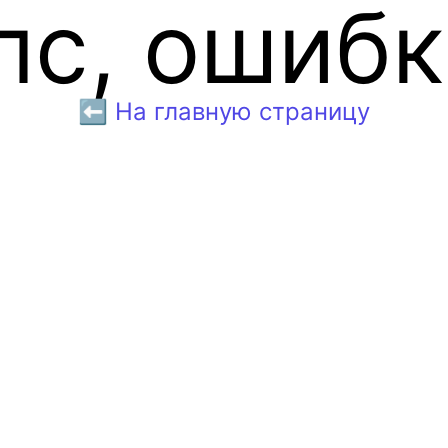
пс, ошибк
⬅️ На главную страницу